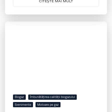
CITEȘTE MAI MULT
Biogaz
Îmbunătățirea calității biogazului
Evenimente
Motoare pe gaz