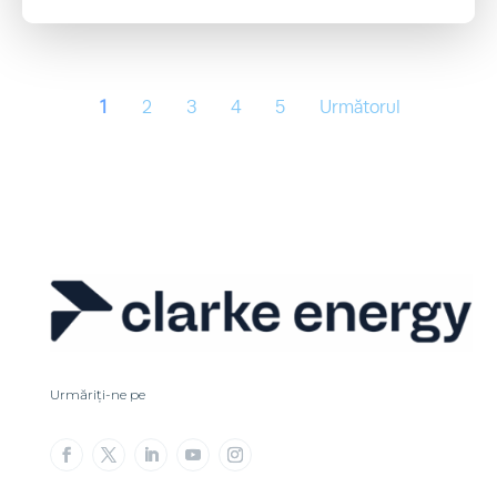
1
2
3
4
5
Următorul
Urmăriți-ne pe