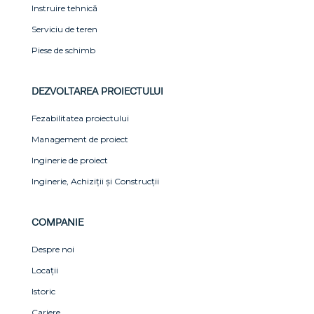
Instruire tehnică
Serviciu de teren
Piese de schimb
DEZVOLTAREA PROIECTULUI
Fezabilitatea proiectului
Management de proiect
Inginerie de proiect
Inginerie, Achiziții și Construcții
COMPANIE
Despre noi
Locații
Istoric
Cariere