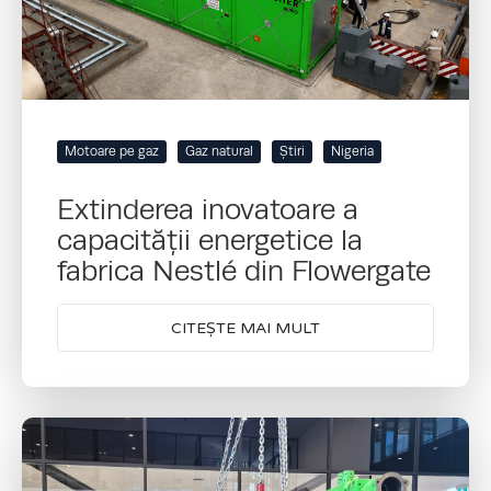
Motoare pe gaz
Gaz natural
Știri
Nigeria
Extinderea inovatoare a
capacității energetice la
fabrica Nestlé din Flowergate
CITEȘTE MAI MULT