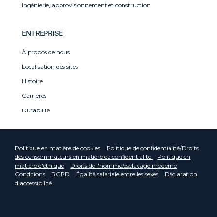
Ingénierie, approvisionnement et construction
ENTREPRISE
À propos de nous
Localisation des sites
Histoire
Carrières
Durabilité
Politique en matière de cookies
Politique de confidentialité/Droits
des consommateurs en matière de confidentialité
Politique en
matière d'éthique
Droits de l'homme/esclavage moderne
Conditions
RGPD
Égalité salariale entre les sexes
Déclaration
d'accessibilité